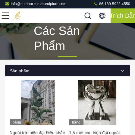
info@outdoor-metalsculpture.com
86-180-5923-4550
Trích Dẫ
Các Sản
Phẩm
Sản phẩm
băng
băng
hình
hình
Ngoài trời hiện đại Điêu khắc
1.5 mét cao hiện đại ngoài