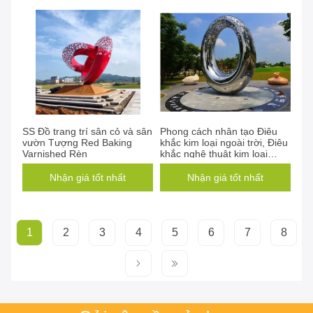
SS Đồ trang trí sân cỏ và sân
Phong cách nhân tạo Điêu
vườn Tượng Red Baking
khắc kim loại ngoài trời, Điêu
Varnished Rèn
khắc nghệ thuật kim loại
ngoài trời trừu tượng
Nhận giá tốt nhất
Nhận giá tốt nhất
1
2
3
4
5
6
7
8