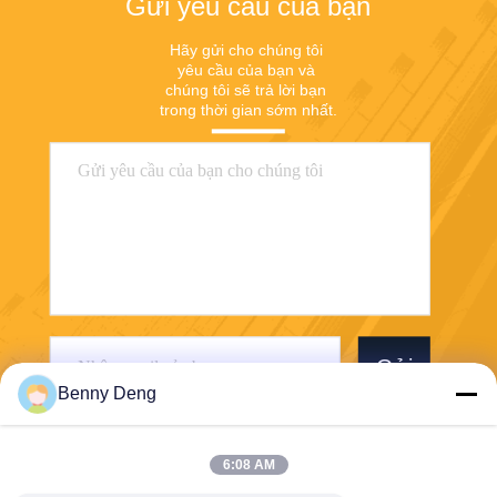
Gửi yêu cầu của bạn
Hãy gửi cho chúng tôi 
yêu cầu của bạn và 
chúng tôi sẽ trả lời bạn 
trong thời gian sớm nhất.
Gửi
Benny Deng
6:08 AM