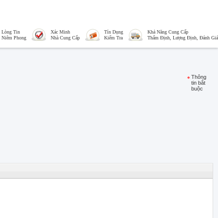
Lòng Tin
Xác Minh
Tín Dụng
Khả Năng Cung Cấp
Niêm Phong
Nhà Cung Cấp
Kiểm Tra
Thẩm Định, Lượng Định, Đánh Giá
Thông
tin bắt
buộc