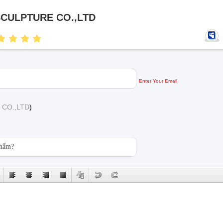
SCULPTURE CO.,LTD
Enter Your Email
 CO.,LTD
)